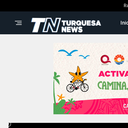
R
Ini