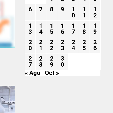
6
7
8
9
1
1
1
0
1
2
1
1
1
1
1
1
1
3
4
5
6
7
8
9
2
2
2
2
2
2
2
0
1
2
3
4
5
6
2
2
2
3
7
8
9
0
« Ago
Oct »