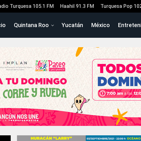
adio Turquesa 105.1 FM
Haahil 91.3 FM
Turquesa Pop 10
cio
Quintana Roo
Yucatán
México
Entreten