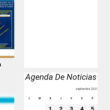
a
Agenda De Noticias
septiembre 2021
L
M
X
J
V
S
D
1
2
3
4
5